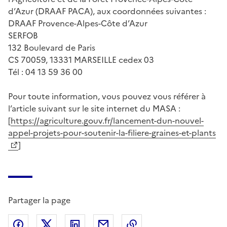
d’Azur (DRAAF PACA), aux coordonnées suivantes :
DRAAF Provence-Alpes-Côte d’Azur
SERFOB
132 Boulevard de Paris
CS 70059, 13331 MARSEILLE cedex 03
Tél : 04 13 59 36 00
Pour toute information, vous pouvez vous référer à
l’article suivant sur le site internet du MASA :
[
https://agriculture.gouv.fr/lancement-dun-nouvel-
appel-projets-pour-soutenir-la-filiere-graines-et-plants
]
Partager la page
Partager sur Facebook
Partager sur X (anciennement Twitter)
Partager sur LinkedIn
Partager par email
Copier dans le presse