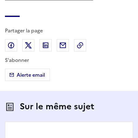
Partager la page
Partager sur Facebook
Partager sur X (anciennement Twitter)
Partager sur LinkedIn
Partager par email
Copier dans le presse
S'abonner
Alerte email
Sur le même sujet