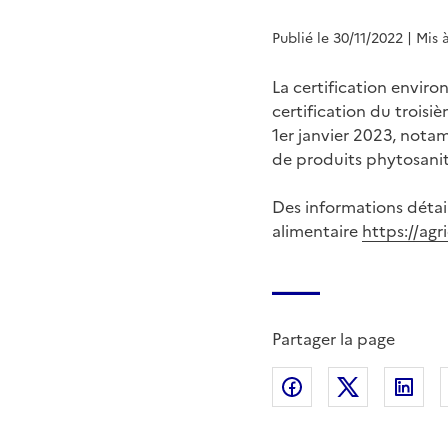
Publié le 30/11/2022
| Mis 
La certification enviro
certification du trois
1er janvier 2023, notam
de produits phytosanita
Des informations détail
alimentaire
https://agri
Partager la page
Partager sur Fac
Partager s
Par