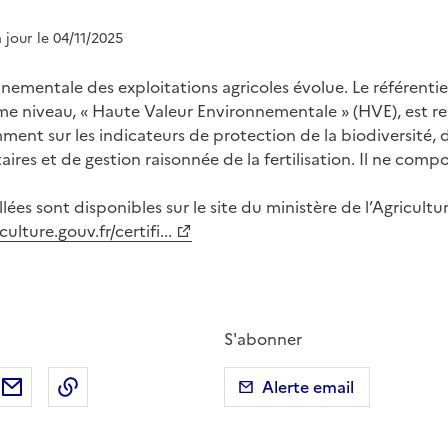
à jour le 04/11/2025
nnementale des exploitations agricoles évolue. Le référenti
ième niveau, « Haute Valeur Environnementale » (HVE), est 
ment sur les indicateurs de protection de la biodiversité, d
ires et de gestion raisonnée de la fertilisation. Il ne compo
lées sont disponibles sur le site du ministère de l’Agricultu
culture.gouv.fr/certifi...
S'abonner
ebook
ur X (anciennement Twitter)
tager sur LinkedIn
Partager par email
Copier dans le presse-papier
Alerte email