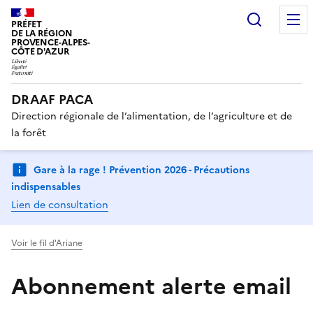
Recherc
PRÉFET
DE LA RÉGION
PROVENCE-ALPES-
CÔTE D'AZUR
DRAAF PACA
Direction régionale de l’alimentation, de l’agriculture et de
la forêt
Gare à la rage ! Prévention 2026 - Précautions
indispensables
Lien de consultation
Voir le fil d'Ariane
Abonnement alerte email