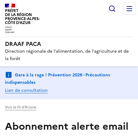
Recherc
PRÉFET
DE LA RÉGION
PROVENCE-ALPES-
CÔTE D'AZUR
DRAAF PACA
Direction régionale de l’alimentation, de l’agriculture et de
la forêt
Gare à la rage ! Prévention 2026 - Précautions
indispensables
Lien de consultation
Voir le fil d'Ariane
Abonnement alerte email