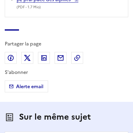
(
PDF
- 1.7 Mio)
Partager la page
Partager sur Facebook
Partager sur X (anciennement Twitter)
Partager sur LinkedIn
Partager par email
Copier dans le presse
S'abonner
Alerte email
Sur le même sujet