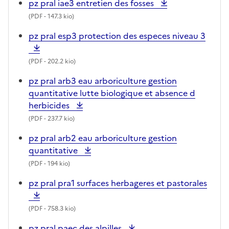
pz pral iae3 entretien des fosses
(
PDF
- 147.3 kio)
pz pral esp3 protection des especes niveau 3
(
PDF
- 202.2 kio)
pz pral arb3 eau arboriculture gestion
quantitative lutte biologique et absence d
herbicides
(
PDF
- 237.7 kio)
pz pral arb2 eau arboriculture gestion
quantitative
(
PDF
- 194 kio)
pz pral pra1 surfaces herbageres et pastorales
(
PDF
- 758.3 kio)
pz pral paec des alpilles