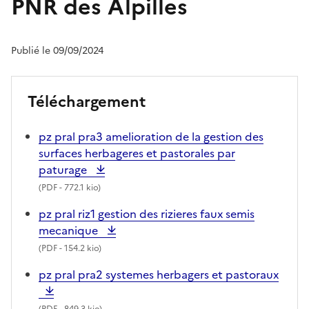
PNR des Alpilles
Publié le 09/09/2024
Téléchargement
pz pral pra3 amelioration de la gestion des
surfaces herbageres et pastorales par
paturage
(
PDF
- 772.1 kio)
pz pral riz1 gestion des rizieres faux semis
mecanique
(
PDF
- 154.2 kio)
pz pral pra2 systemes herbagers et pastoraux
(
PDF
- 849.3 kio)