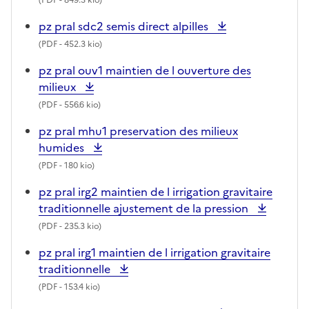
pz pral sdc2 semis direct alpilles
(
PDF
- 452.3 kio)
pz pral ouv1 maintien de l ouverture des
milieux
(
PDF
- 556.6 kio)
pz pral mhu1 preservation des milieux
humides
(
PDF
- 180 kio)
pz pral irg2 maintien de l irrigation gravitaire
traditionnelle ajustement de la pression
(
PDF
- 235.3 kio)
pz pral irg1 maintien de l irrigation gravitaire
traditionnelle
(
PDF
- 153.4 kio)