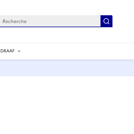
echerche
Recherch
 DRAAF