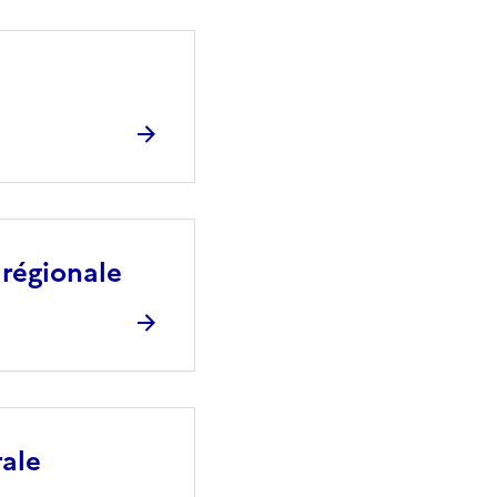
 régionale
rale