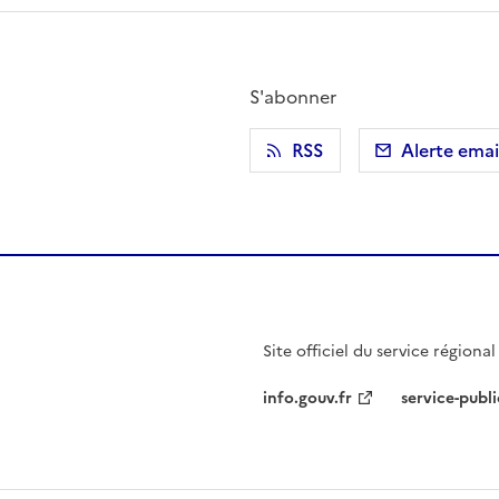
S'abonner
r)
 presse-papier
RSS
Alerte emai
Site officiel du service régiona
info.gouv.fr
service-publi