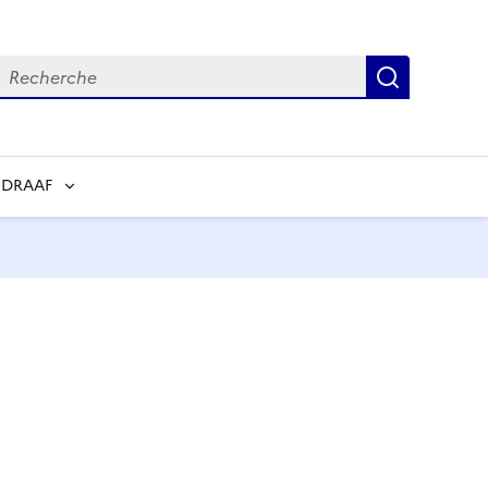
echerche
Recherch
 DRAAF