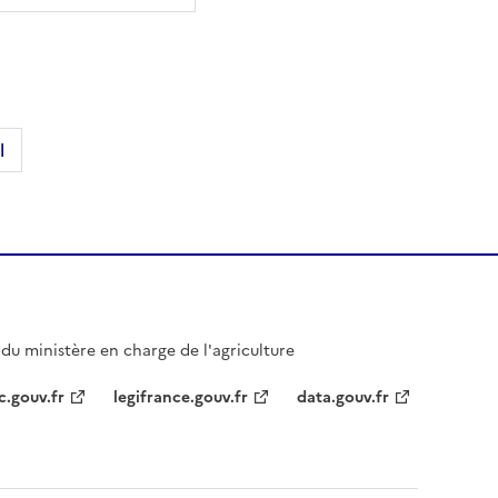
l
l du ministère en charge de l'agriculture
c.gouv.fr
legifrance.gouv.fr
data.gouv.fr