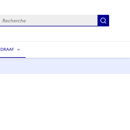
echerche
Recherch
 DRAAF