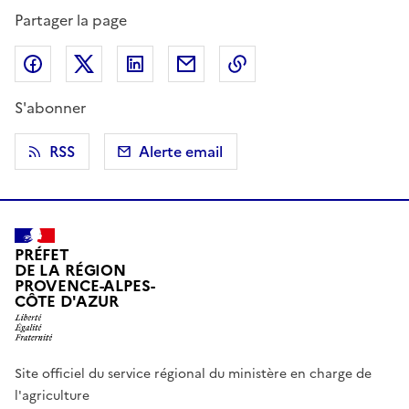
Partager la page
Partager sur Facebook
Partager sur X (anciennement Twitter)
Partager sur LinkedIn
Partager par email
Copier dans le presse
S'abonner
RSS
Alerte email
PRÉFET
DE LA RÉGION
PROVENCE-ALPES-
CÔTE D'AZUR
Site officiel du service régional du ministère en charge de
l'agriculture