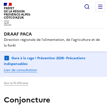
Recherc
PRÉFET
DE LA RÉGION
PROVENCE-ALPES-
CÔTE D'AZUR
DRAAF PACA
Direction régionale de l’alimentation, de l’agriculture et de
la forêt
Gare à la rage ! Prévention 2026 - Précautions
indispensables
Lien de consultation
Voir le fil d'Ariane
Conjoncture