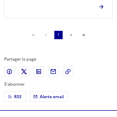
Première page
Page précédente
1
Page suivante
Dernière page
Partager la page
Partager sur Facebook
Partager sur X (anciennement Twitter)
Partager sur LinkedIn
Partager par email
Copier dans le presse
S'abonner
RSS
Alerte email