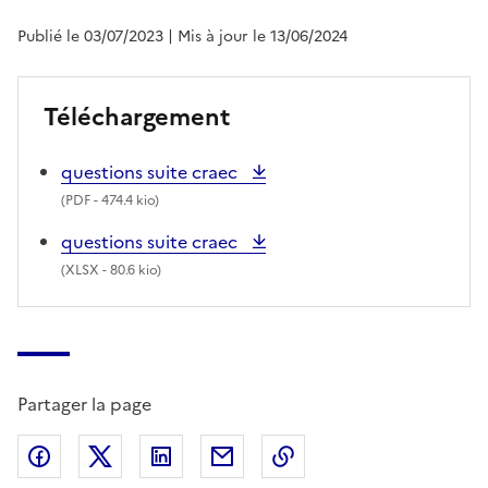
Publié le 03/07/2023
| Mis à jour le 13/06/2024
Téléchargement
questions suite craec
(
PDF
- 474.4 kio)
questions suite craec
(
XLSX
- 80.6 kio)
Partager la page
Partager sur Facebook
Partager sur X (anciennement Twitter)
Partager sur LinkedIn
Partager par email
Copier dans le presse