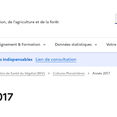
R
on, de l’agriculture et de la forêt
ignement & Formation
Données statistiques
Votre
ns indispensables
Lien de consultation
etins de Santé du Végétal (BSV)
Cultures Maraîchères
Année 2017
017