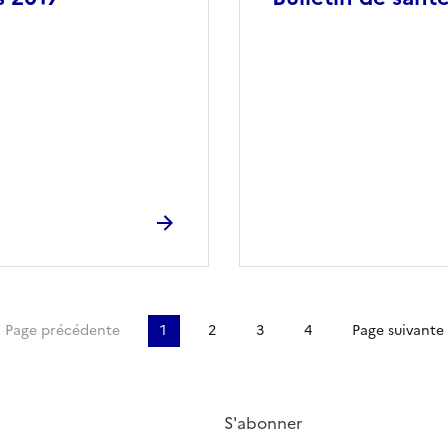
re page
Page précédente
1
2
3
4
Page suivante
S'abonner