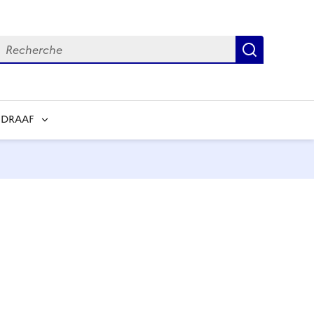
echerche
Recherch
 DRAAF