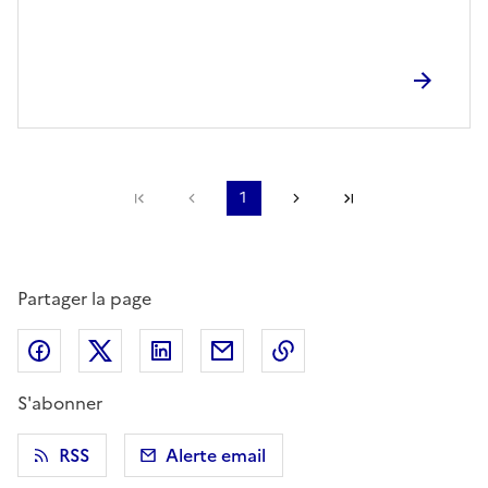
Première page
Page précédente
1
Page suivante
Dernière page
Partager la page
Partager sur Facebook
Partager sur X (anciennement Twitter)
Partager sur LinkedIn
Partager par email
Copier dans le presse
S'abonner
RSS
Alerte email