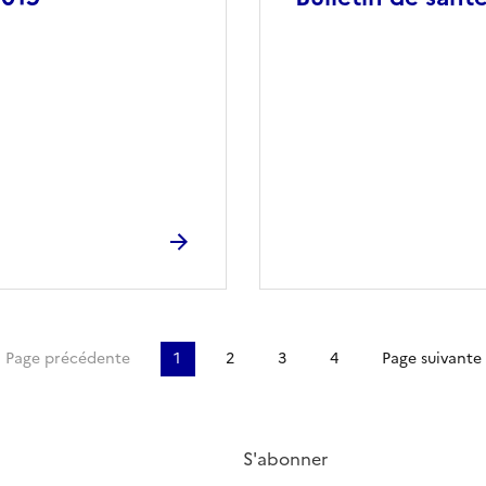
re page
Page précédente
1
2
3
4
Page suivante
S'abonner