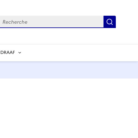
echerche
Recherch
 DRAAF