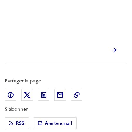
Partager la page
Partager sur Facebook
Partager sur X (anciennement Twitter)
Partager sur LinkedIn
Partager par email
Copier dans le presse
S'abonner
RSS
Alerte email