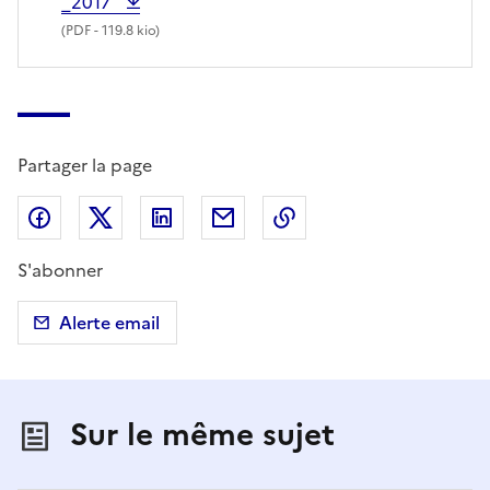
_2017
(
PDF
- 119.8 kio)
Partager la page
Partager sur Facebook
Partager sur X (anciennement Twitter)
Partager sur LinkedIn
Partager par email
Copier dans le presse
S'abonner
Alerte email
Sur le même sujet