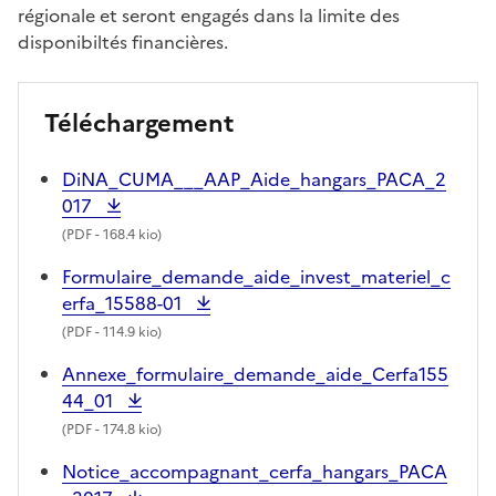
régionale et seront engagés dans la limite des
disponibiltés financières.
Téléchargement
DiNA_CUMA___AAP_Aide_hangars_PACA_2
017
(
PDF
- 168.4 kio)
Formulaire_demande_aide_invest_materiel_c
erfa_15588-01
(
PDF
- 114.9 kio)
Annexe_formulaire_demande_aide_Cerfa155
44_01
(
PDF
- 174.8 kio)
Notice_accompagnant_cerfa_hangars_PACA