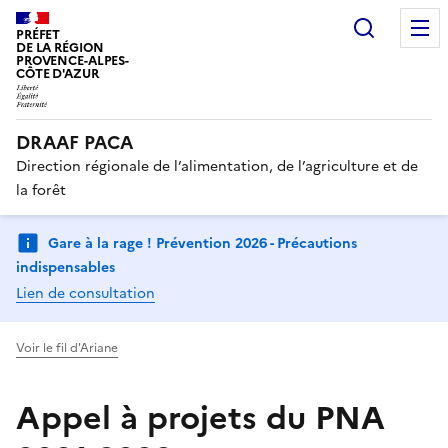
Recherc
PRÉFET
DE LA RÉGION
PROVENCE-ALPES-
CÔTE D'AZUR
DRAAF PACA
Direction régionale de l’alimentation, de l’agriculture et de
la forêt
Gare à la rage ! Prévention 2026 - Précautions
indispensables
Lien de consultation
Voir le fil d'Ariane
Appel à projets du PNA