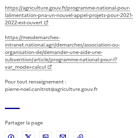
https://agriculture.gouv.fr/programme-national-pour-
lalimentation-pna-un-nouvel-appel-projets-pour-2021-
2022-est-ouvert
https://mesdemarches-
intranet.national.agri/demarches/association-ou-
organisation-de/demander-une-aide-une-
subvention/article/programme-national-pour-l?
var_mode=calcul
Pour tout renseignement :
pierre-noel.canitrot@agriculture.gouv.fr
Partager la page
Partager sur Facebook
Partager sur X (anciennement Twitter)
Partager sur LinkedIn
Partager par email
Copier dans le presse