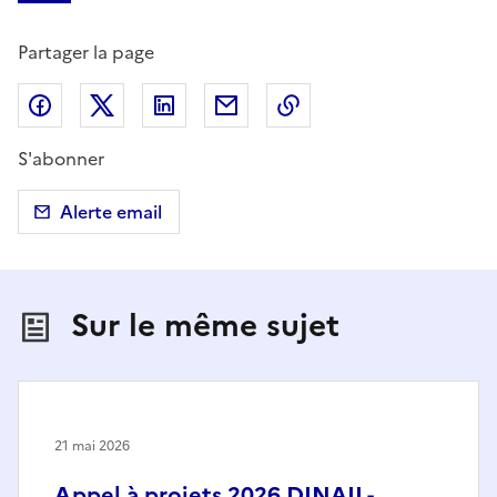
Partager la page
Partager sur Facebook
Partager sur X (anciennement Twitter)
Partager sur LinkedIn
Partager par email
Copier dans le presse
S'abonner
Alerte email
Sur le même sujet
21 mai 2026
Appel à projets 2026 DINAII -