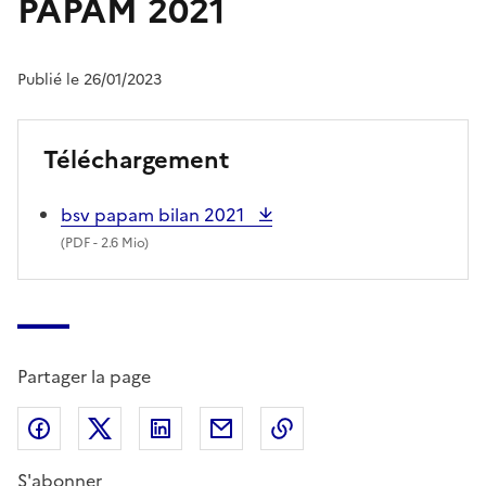
PAPAM 2021
Publié le 26/01/2023
Téléchargement
bsv papam bilan 2021
(
PDF
- 2.6 Mio)
Partager la page
Partager sur Facebook
Partager sur X (anciennement Twitter)
Partager sur LinkedIn
Partager par email
Copier dans le presse
S'abonner