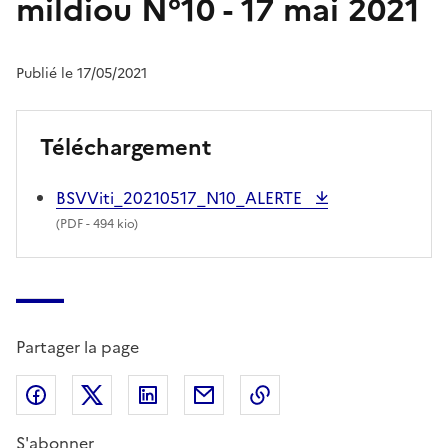
mildiou N°10 - 17 mai 2021
Publié le 17/05/2021
Téléchargement
BSVViti_20210517_N10_ALERTE
(
PDF
- 494 kio)
Partager la page
Partager sur Facebook
Partager sur X (anciennement Twitter)
Partager sur LinkedIn
Partager par email
Copier dans le presse
S'abonner