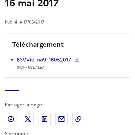
16 mai 2017
Publié le 17/05/2017
Téléchargement
BSVViti_no9_16052017
(
PDF
- 653.7 kio)
Partager la page
Partager sur Facebook
Partager sur X (anciennement Twitter)
Partager sur LinkedIn
Partager par email
Copier dans le presse
S'abonner