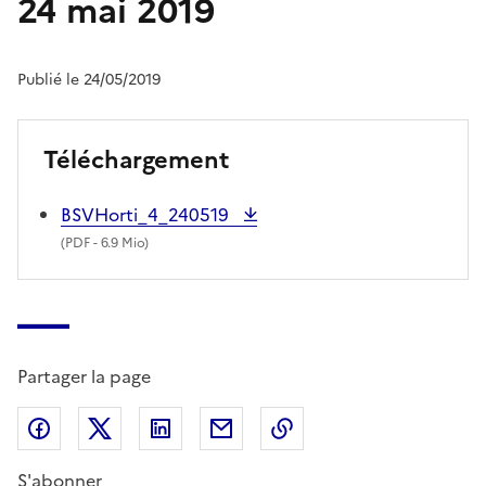
24 mai 2019
Publié le 24/05/2019
Téléchargement
BSVHorti_4_240519
(
PDF
- 6.9 Mio)
Partager la page
Partager sur Facebook
Partager sur X (anciennement Twitter)
Partager sur LinkedIn
Partager par email
Copier dans le presse
S'abonner