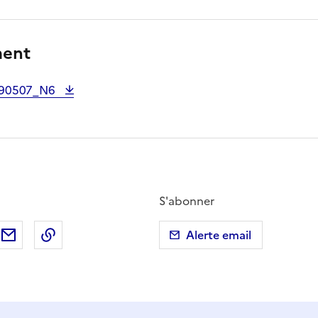
ment
190507_N6
S'abonner
ebook
ur X (anciennement Twitter)
tager sur LinkedIn
Partager par email
Copier dans le presse-papier
Alerte email