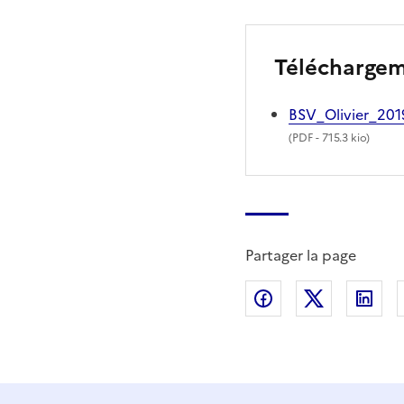
Télécharge
BSV_Olivier_20
(
PDF
- 715.3 kio)
Partager la page
Partager sur Fac
Partager s
Par