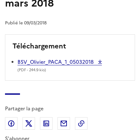
mars 2018
Publié le 09/03/2018
Téléchargement
BSV_Olivier_PACA_1_05032018
(
PDF
- 244.9 kio)
Partager la page
Partager sur Facebook
Partager sur X (anciennement Twitter)
Partager sur LinkedIn
Partager par email
Copier dans le presse
S'abonner