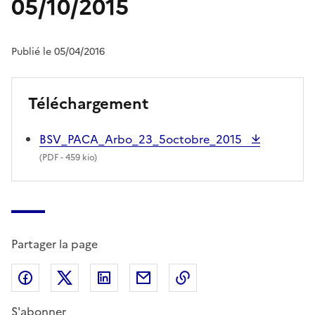
05/10/2015
Publié le 05/04/2016
Téléchargement
BSV_PACA_Arbo_23_5octobre_2015
(
PDF
- 459 kio)
Partager la page
Partager sur Facebook
Partager sur X (anciennement Twitter)
Partager sur LinkedIn
Partager par email
Copier dans le presse
S'abonner