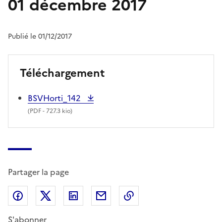
01 décembre 2017
Publié le 01/12/2017
Téléchargement
BSVHorti_142
(
PDF
- 727.3 kio)
Partager la page
Partager sur Facebook
Partager sur X (anciennement Twitter)
Partager sur LinkedIn
Partager par email
Copier dans le presse
S'abonner