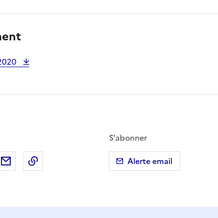
ment
2020
S'abonner
ebook
ur X (anciennement Twitter)
tager sur LinkedIn
Partager par email
Copier dans le presse-papier
Alerte email