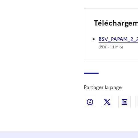
Télécharge
BSV_PAPAM_2_
(
PDF
- 1.1 Mio)
Partager la page
Partager sur Fac
Partager s
Par