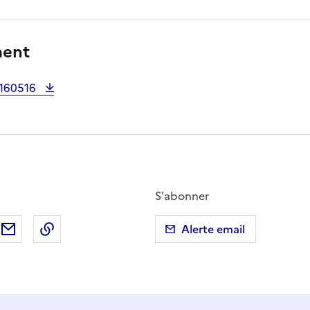
ment
_160516
S'abonner
ebook
ur X (anciennement Twitter)
tager sur LinkedIn
Partager par email
Copier dans le presse-papier
Alerte email