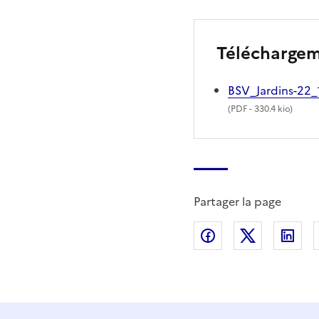
Télécharge
BSV_Jardins-22
(
PDF
- 330.4 kio)
Partager la page
Partager sur Fac
Partager s
Par