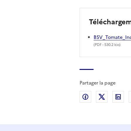
Télécharge
BSV_Tomate_In
(
PDF
- 530.2 kio)
Partager la page
Partager sur Fac
Partager s
Par