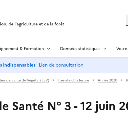
R
on, de l’agriculture et de la forêt
ignement & Formation
Données statistiques
Votre
ns indispensables
Lien de consultation
etins de Santé du Végétal (BSV)
Tomate d’Industrie
Année 2020
B
de Santé N° 3 - 12 juin 