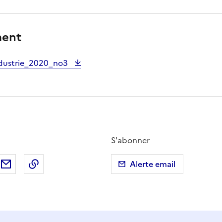
ment
dustrie_2020_no3
S'abonner
ebook
ur X (anciennement Twitter)
tager sur LinkedIn
Partager par email
Copier dans le presse-papier
Alerte email