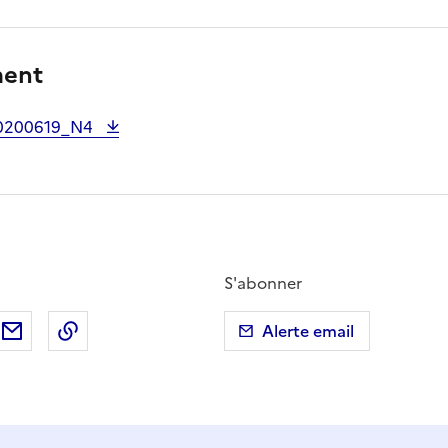
ment
0200619_N4
S'abonner
ebook
ur X (anciennement Twitter)
tager sur LinkedIn
Partager par email
Copier dans le presse-papier
Alerte email