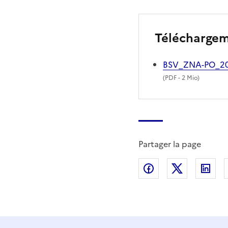
Télécharge
BSV_ZNA-PO_2
(
PDF
- 2 Mio)
Partager la page
Partager sur Fac
Partager s
Par