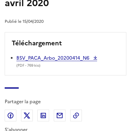
avril 2020
Publié le 15/04/2020
Téléchargement
BSV_PACA_Arbo_20200414_N6
(
PDF
- 769 kio)
Partager la page
Partager sur Facebook
Partager sur X (anciennement Twitter)
Partager sur LinkedIn
Partager par email
Copier dans le presse
S'abonner