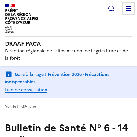
Recherc
PRÉFET
DE LA RÉGION
PROVENCE-ALPES-
CÔTE D'AZUR
DRAAF PACA
Direction régionale de l’alimentation, de l’agriculture et de
la forêt
Gare à la rage ! Prévention 2026 - Précautions
indispensables
Lien de consultation
Voir le fil d'Ariane
Bulletin de Santé N° 6 - 14