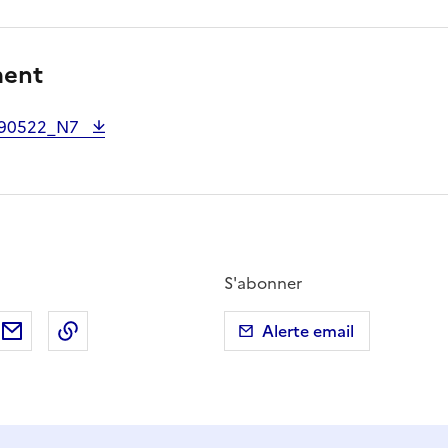
ment
0190522_N7
S'abonner
ebook
ur X (anciennement Twitter)
tager sur LinkedIn
Partager par email
Copier dans le presse-papier
Alerte email