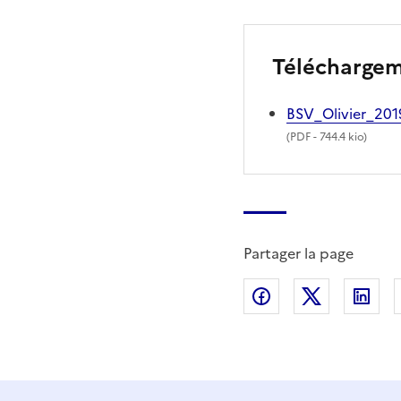
Télécharge
BSV_Olivier_2
(
PDF
- 744.4 kio)
Partager la page
Partager sur Fac
Partager s
Par