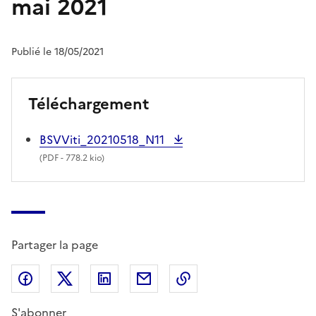
mai 2021
Publié le 18/05/2021
Téléchargement
BSVViti_20210518_N11
(
PDF
- 778.2 kio)
Partager la page
Partager sur Facebook
Partager sur X (anciennement Twitter)
Partager sur LinkedIn
Partager par email
Copier dans le presse
S'abonner