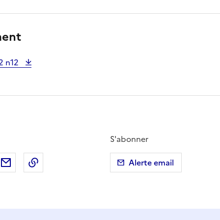
ment
2 n12
S'abonner
ebook
ur X (anciennement Twitter)
tager sur LinkedIn
Partager par email
Copier dans le presse-papier
Alerte email