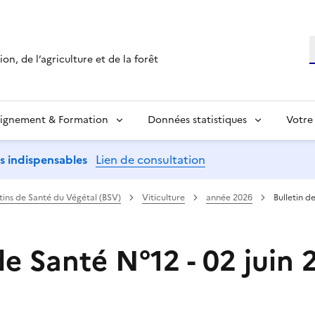
R
on, de l’agriculture et de la forêt
ignement & Formation
Données statistiques
Votre
ns indispensables
Lien de consultation
etins de Santé du Végétal (BSV)
Viticulture
année 2026
Bulletin d
de Santé N°12 - 02 juin