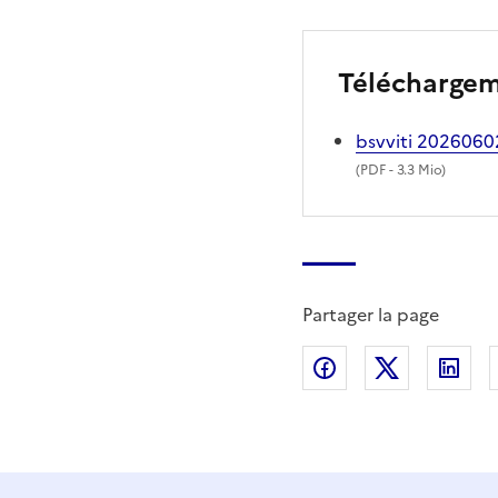
Télécharge
bsvviti 2026060
(
PDF
- 3.3 Mio)
Partager la page
Partager sur Fac
Partager s
Par