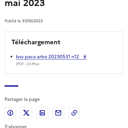
mai 2023
Publié le 31/05/2023
Téléchargement
bsv paca arbo 20230531 n12
(
PDF
- 3.3 Mio)
Partager la page
Partager sur Facebook
Partager sur X (anciennement Twitter)
Partager sur LinkedIn
Partager par email
Copier dans le presse
S'abonner