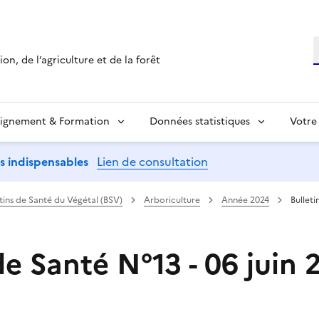
R
on, de l’agriculture et de la forêt
ignement & Formation
Données statistiques
Votre
ns indispensables
Lien de consultation
etins de Santé du Végétal (BSV)
Arboriculture
Année 2024
Bulleti
de Santé N°13 - 06 juin 