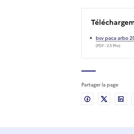
Télécharge
bsv paca arbo 
(
PDF
- 2.5 Mio)
Partager la page
Partager sur Fac
Partager s
Par