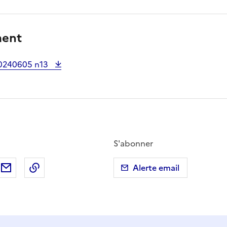
ment
20240605 n13
S'abonner
ebook
ur X (anciennement Twitter)
tager sur LinkedIn
Partager par email
Copier dans le presse-papier
Alerte email