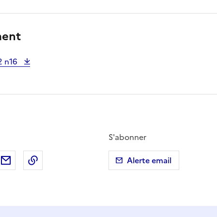
ment
2 n16
S'abonner
ebook
ur X (anciennement Twitter)
tager sur LinkedIn
Partager par email
Copier dans le presse-papier
Alerte email