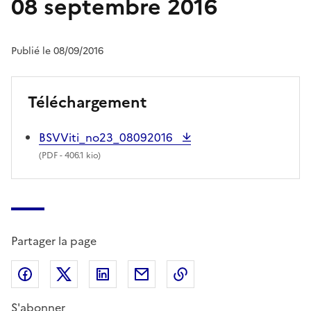
08 septembre 2016
Publié le 08/09/2016
Téléchargement
BSVViti_no23_08092016
(
PDF
- 406.1 kio)
Partager la page
Partager sur Facebook
Partager sur X (anciennement Twitter)
Partager sur LinkedIn
Partager par email
Copier dans le presse
S'abonner