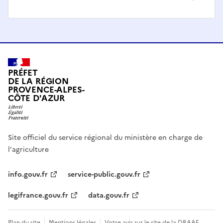
PRÉFET
DE LA RÉGION
PROVENCE-ALPES-
CÔTE D'AZUR
Site officiel du service régional du ministère en charge de
l'agriculture
info.gouv.fr
service-public.gouv.fr
legifrance.gouv.fr
data.gouv.fr
Plan du site
Mentions légales
Votre avis sur le site de la DRAAF