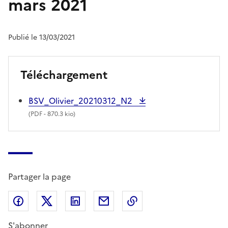
mars 2021
Publié le 13/03/2021
Téléchargement
BSV_Olivier_20210312_N2
(
PDF
- 870.3 kio)
Partager la page
Partager sur Facebook
Partager sur X (anciennement Twitter)
Partager sur LinkedIn
Partager par email
Copier dans le presse
S'abonner