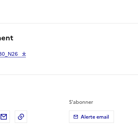
ment
930_N26
S'abonner
ebook
ur X (anciennement Twitter)
tager sur LinkedIn
Partager par email
Copier dans le presse-papier
Alerte email