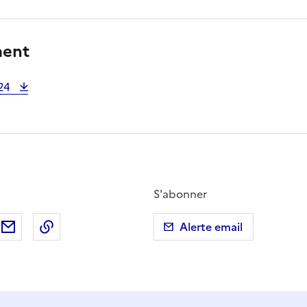
ment
024
S'abonner
ebook
ur X (anciennement Twitter)
tager sur LinkedIn
Partager par email
Copier dans le presse-papier
Alerte email