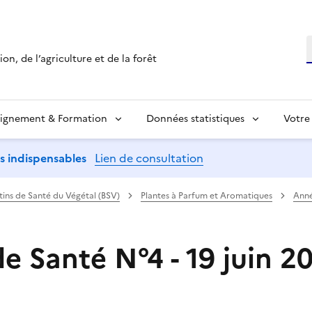
R
on, de l’agriculture et de la forêt
ignement & Formation
Données statistiques
Votre
ns indispensables
Lien de consultation
etins de Santé du Végétal (BSV)
Plantes à Parfum et Aromatiques
Anné
de Santé N°4 - 19 juin 2