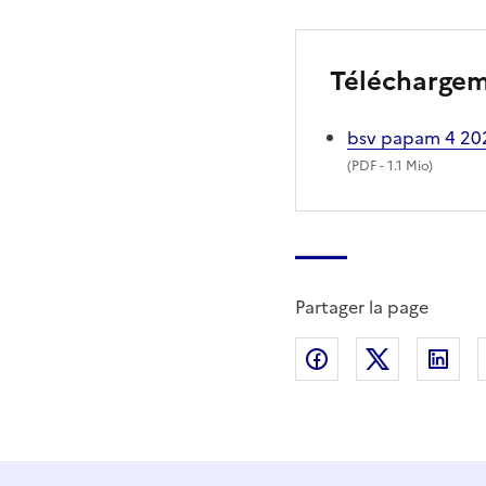
Télécharge
bsv papam 4 2
(
PDF
- 1.1 Mio)
Partager la page
Partager sur Fac
Partager s
Par