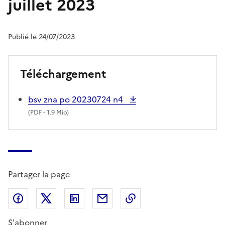
juillet 2023
Publié le 24/07/2023
Téléchargement
bsv zna po 20230724 n4
(
PDF
- 1.9 Mio)
Partager la page
Partager sur Facebook
Partager sur X (anciennement Twitter)
Partager sur LinkedIn
Partager par email
Copier dans le presse
S'abonner