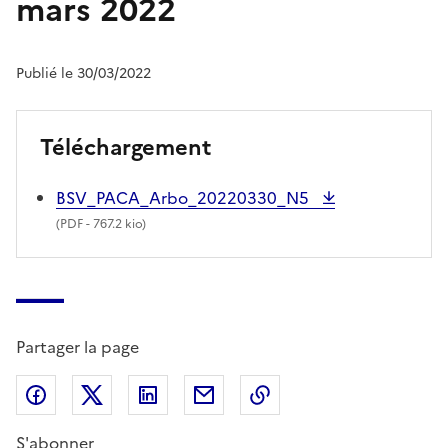
mars 2022
Publié le 30/03/2022
Téléchargement
BSV_PACA_Arbo_20220330_N5
(
PDF
- 767.2 kio)
Partager la page
Partager sur Facebook
Partager sur X (anciennement Twitter)
Partager sur LinkedIn
Partager par email
Copier dans le presse
S'abonner