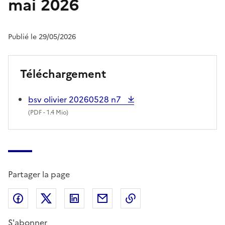
mai 2026
Publié le 29/05/2026
Téléchargement
bsv olivier 20260528 n7
(
PDF
- 1.4 Mio)
Partager la page
Partager sur Facebook
Partager sur X (anciennement Twitter)
Partager sur LinkedIn
Partager par email
Copier dans le presse
S'abonner