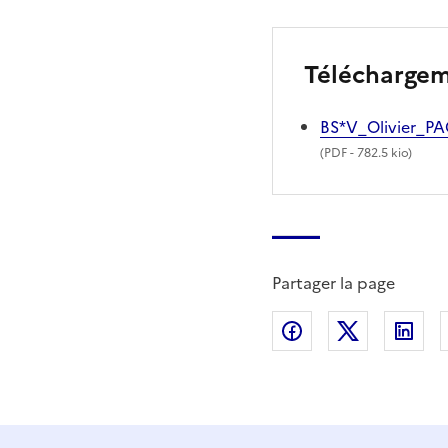
Télécharge
BS*V_Olivier_P
(
PDF
- 782.5 kio)
Partager la page
Partager sur Fac
Partager s
Par