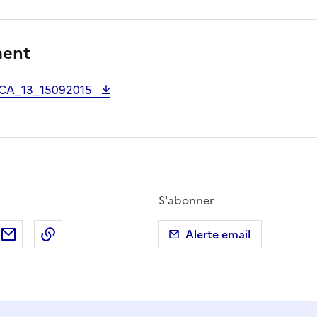
ment
ACA_13_15092015
S'abonner
ebook
ur X (anciennement Twitter)
tager sur LinkedIn
Partager par email
Copier dans le presse-papier
Alerte email