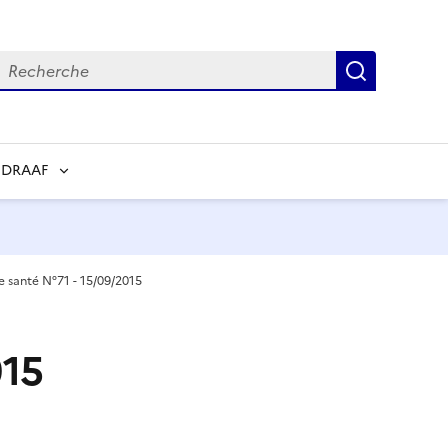
echerche
Recherch
 DRAAF
de santé N°71 - 15/09/2015
015