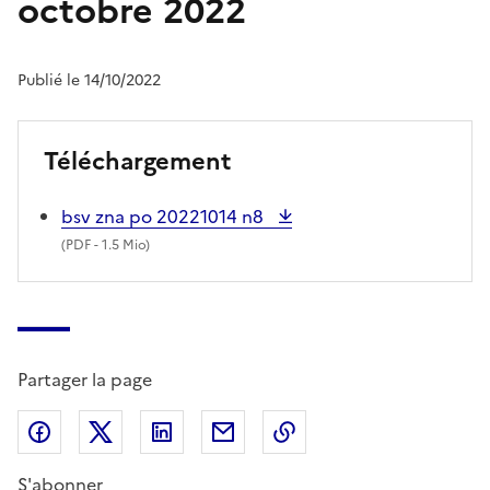
octobre 2022
Publié le 14/10/2022
Téléchargement
bsv zna po 20221014 n8
(
PDF
- 1.5 Mio)
Partager la page
Partager sur Facebook
Partager sur X (anciennement Twitter)
Partager sur LinkedIn
Partager par email
Copier dans le presse
S'abonner