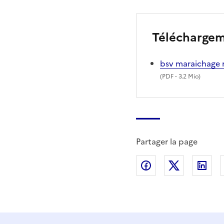
Télécharge
bsv maraichage 
(
PDF
- 3.2 Mio)
Partager la page
Partager sur Fac
Partager s
Par