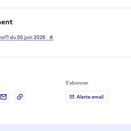
ment
no11 du 05 juin 2026
S'abonner
ebook
ur X (anciennement Twitter)
tager sur LinkedIn
Partager par email
Copier dans le presse-papier
Alerte email