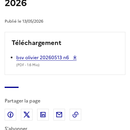
2026
Publié le 13/05/2026
Téléchargement
bsv olivier 20260513 n6
(
PDF
- 1.6 Mio)
Partager la page
Partager sur Facebook
Partager sur X (anciennement Twitter)
Partager sur LinkedIn
Partager par email
Copier dans le presse
S'abonner